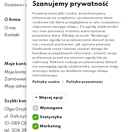
Szanujemy prywatność
Dostawa i zwroty
Przetwarzamy pliki cookie, przechowujemy
informacje na urządzeniu i przetwarzamy dane
O firmie
osobowe lub dane przeglądania w celu rozwijania i
ulepszania naszego sklepu. Za zgodą użytkownika
O nas
my i nasi partnerzy możemy wykorzystywać
Kontakt
pozyskane dane. Klikając przycisk "Akceptuję",
wyrażasz zgodę na przetwarzanie danych przez
nas i naszych partnerów, jak opisano powyżej.
Użytkownik może również uzyskać dostęp do
bardziej szczegółowych informacji i zmienić swoje
preferencje przed wyrażeniem zgody lub jej
odmową. Niektóre rodzaje przetwarzania danych
Moje konto
nie wymagają zgody użytkownika, ponieważ mają
znaczący wpływ na działanie naszego sklepu
Moje konto
internetowego.
Zamówienia
Polityka cookie
|
Polityka prywatności
Moje adresy
Więcej opcji
Szybki kontakt
Wymagane
Olga Grzyb STILO
Cookie
Wymagane
ul. Gałczyńskiego 24
Statystyka
funkcjonalne
10-089 Olsztyn
Marketing
Cookie
tel. 506 393 457
Wymagane pliki cookie