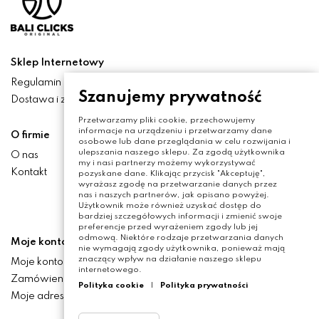
Sklep Internetowy
Regulamin
Szanujemy prywatność
Dostawa i zwroty
Przetwarzamy pliki cookie, przechowujemy
informacje na urządzeniu i przetwarzamy dane
O firmie
osobowe lub dane przeglądania w celu rozwijania i
ulepszania naszego sklepu. Za zgodą użytkownika
O nas
my i nasi partnerzy możemy wykorzystywać
Kontakt
pozyskane dane. Klikając przycisk "Akceptuję",
wyrażasz zgodę na przetwarzanie danych przez
nas i naszych partnerów, jak opisano powyżej.
Użytkownik może również uzyskać dostęp do
bardziej szczegółowych informacji i zmienić swoje
preferencje przed wyrażeniem zgody lub jej
odmową. Niektóre rodzaje przetwarzania danych
Moje konto
nie wymagają zgody użytkownika, ponieważ mają
znaczący wpływ na działanie naszego sklepu
Moje konto
internetowego.
Zamówienia
Polityka cookie
|
Polityka prywatności
Moje adresy