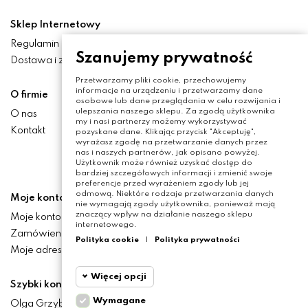
Sklep Internetowy
Regulamin
Szanujemy prywatność
Dostawa i zwroty
Przetwarzamy pliki cookie, przechowujemy
informacje na urządzeniu i przetwarzamy dane
O firmie
osobowe lub dane przeglądania w celu rozwijania i
ulepszania naszego sklepu. Za zgodą użytkownika
O nas
my i nasi partnerzy możemy wykorzystywać
Kontakt
pozyskane dane. Klikając przycisk "Akceptuję",
wyrażasz zgodę na przetwarzanie danych przez
nas i naszych partnerów, jak opisano powyżej.
Użytkownik może również uzyskać dostęp do
bardziej szczegółowych informacji i zmienić swoje
preferencje przed wyrażeniem zgody lub jej
odmową. Niektóre rodzaje przetwarzania danych
Moje konto
nie wymagają zgody użytkownika, ponieważ mają
znaczący wpływ na działanie naszego sklepu
Moje konto
internetowego.
Zamówienia
Polityka cookie
|
Polityka prywatności
Moje adresy
Więcej opcji
Szybki kontakt
Wymagane
Olga Grzyb STILO