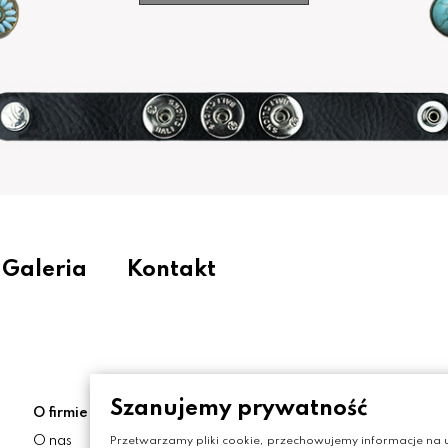
Galeria
Kontakt
Szanujemy prywatność
O firmie
Moje konto
O nas
Moje konto
Przetwarzamy pliki cookie, przechowujemy informacje na u