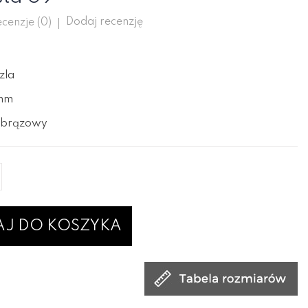
Dodaj recenzję
cenzje (
0
)
zla
2mm
y/brązowy
J DO KOSZYKA