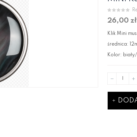
Re
26,00 zł
Klik Mini mus
średnica: 1
Kolor: biał
DODA