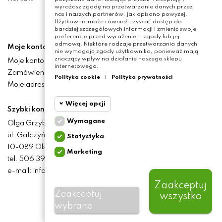
wyrażasz zgodę na przetwarzanie danych przez
nas i naszych partnerów, jak opisano powyżej.
Użytkownik może również uzyskać dostęp do
bardziej szczegółowych informacji i zmienić swoje
preferencje przed wyrażeniem zgody lub jej
odmową. Niektóre rodzaje przetwarzania danych
Moje konto
nie wymagają zgody użytkownika, ponieważ mają
znaczący wpływ na działanie naszego sklepu
Moje konto
internetowego.
Zamówienia
Polityka cookie
|
Polityka prywatności
Moje adresy
Więcej opcji
Szybki kontakt
Wymagane
Olga Grzyb STILO
Cookie
Wymagane
ul. Gałczyńskiego 24
Statystyka
funkcjonalne
10-089 Olsztyn
Marketing
Cookie
tel. 506 393 457
Wymagane pliki cookie
statystyczne
oraz cookie HttpOnly. Pliki
e-mail: info@baliclicksoriginal.pl
cookie wymagane do
przeglądania witryny i
Zaakceptuj
Cookie
korzystania z jej
Zaakceptuj
wszystko
marketingowe
podstawowych funkcji. Te
BALICLICKS ORIGINAL POLSKA
© 2021
pliki cookie są wymagane
wybrane
All Rights Reserved. Made by
virtualmedia.pl
do prawidłowego
Inne
działania witryny.