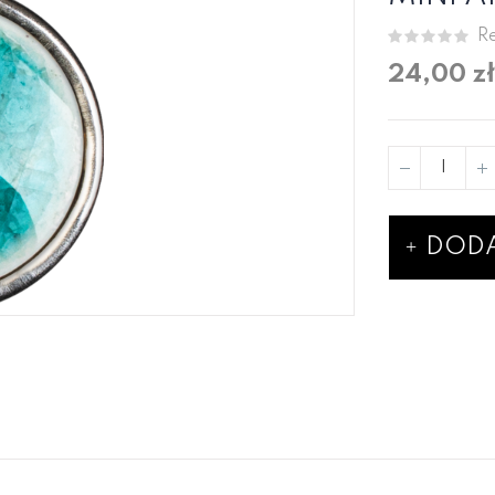
Re
24,00 zł
DODA