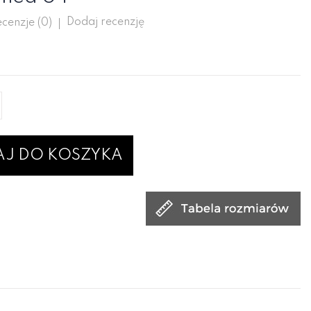
Dodaj recenzję
cenzje (
0
)
J DO KOSZYKA