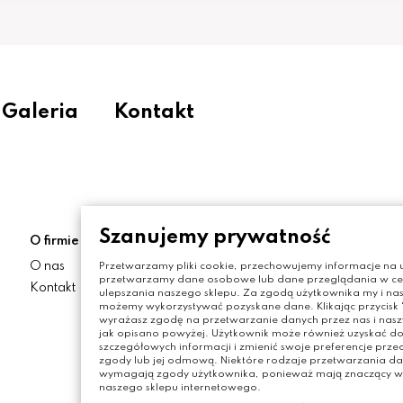
Galeria
Kontakt
Szanujemy prywatność
O firmie
Moje konto
O nas
Moje konto
Przetwarzamy pliki cookie, przechowujemy informacje na u
przetwarzamy dane osobowe lub dane przeglądania w celu
Kontakt
Zamówienia
ulepszania naszego sklepu. Za zgodą użytkownika my i nas
możemy wykorzystywać pozyskane dane. Klikając przycisk "
Moje adresy
wyrażasz zgodę na przetwarzanie danych przez nas i nas
jak opisano powyżej. Użytkownik może również uzyskać do
szczegółowych informacji i zmienić swoje preferencje prz
zgody lub jej odmową. Niektóre rodzaje przetwarzania da
wymagają zgody użytkownika, ponieważ mają znaczący wp
naszego sklepu internetowego.