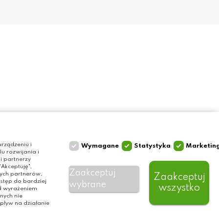
Szybki kontakt
Olga Grzyb STILO
rządzeniu i
Wymagane
Statystyka
Marketin
 rozwijania i
ul. Gałczyńskiego 24
i partnerzy
Akceptuję",
10-089 Olsztyn
Zaakceptuj
zych partnerów,
Zaakceptuj
tel. 506 393 457
stęp do bardziej
wybrane
wszystko
ed wyrażeniem
e-mail:
nych nie
info@baliclicksoriginal.pl
ływ na działanie