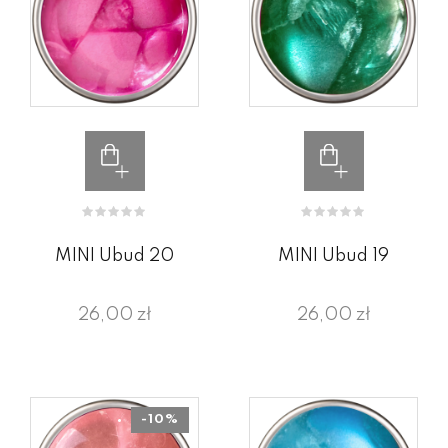
MINI Ubud 20
MINI Ubud 19
26,00 zł
26,00 zł
-10%