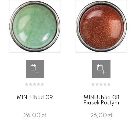
MINI Ubud 09
MINI Ubud 08
Piasek Pustyni
26,00 zł
26,00 zł