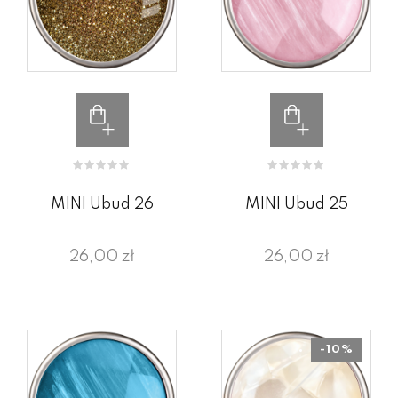
MINI Ubud 26
MINI Ubud 25
26,00 zł
26,00 zł
-10%