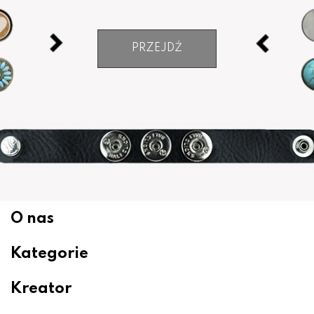
PRZEJDŹ
O nas
Kategorie
Kreator