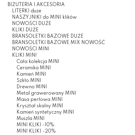
BIŻUTERIA I AKCESORIA
LITERKI duże
NASZYJNIKI do MINI klików
NOWOŚCI DUŻE
KLIKI DUŻE
BRANSOLETKI BAZOWE DUŻE
BRANSOLETKI BAZOWE MIX NOWOŚĆ
NOWOŚCI MINI
KLIKI MINI
Cała kolekcja MINI
Ceramika MINI
Kamień MINI
Szkło MINI
Drewno MINI
Metal grawerowany MINI
Masa perłowa MINI
Kryształ skalny MINI
Kamień syntetyczny MINI
Muszla MINI
MINI KLIKI -10%
MINI KLIKI -20%