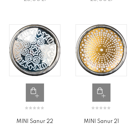
MINI Sanur 22
MINI Sanur 21