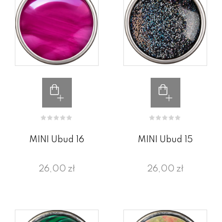
MINI Ubud 16
MINI Ubud 15
26,00 zł
26,00 zł