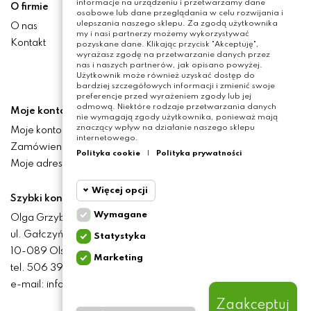
informacje na urządzeniu i przetwarzamy dane
O firmie
osobowe lub dane przeglądania w celu rozwijania i
ulepszania naszego sklepu. Za zgodą użytkownika
O nas
my i nasi partnerzy możemy wykorzystywać
Kontakt
pozyskane dane. Klikając przycisk "Akceptuję",
wyrażasz zgodę na przetwarzanie danych przez
nas i naszych partnerów, jak opisano powyżej.
Użytkownik może również uzyskać dostęp do
bardziej szczegółowych informacji i zmienić swoje
preferencje przed wyrażeniem zgody lub jej
odmową. Niektóre rodzaje przetwarzania danych
Moje konto
nie wymagają zgody użytkownika, ponieważ mają
znaczący wpływ na działanie naszego sklepu
Moje konto
internetowego.
Zamówienia
Polityka cookie
|
Polityka prywatności
Moje adresy
Więcej opcji
Szybki kontakt
Wymagane
Olga Grzyb STILO
Cookie
Wymagane
ul. Gałczyńskiego 24
Statystyka
funkcjonalne
10-089 Olsztyn
Marketing
Cookie
tel. 506 393 457
Wymagane pliki cookie
statystyczne
oraz cookie HttpOnly. Pliki
e-mail: info@baliclicksoriginal.pl
cookie wymagane do
przeglądania witryny i
Zaakceptuj
Cookie
korzystania z jej