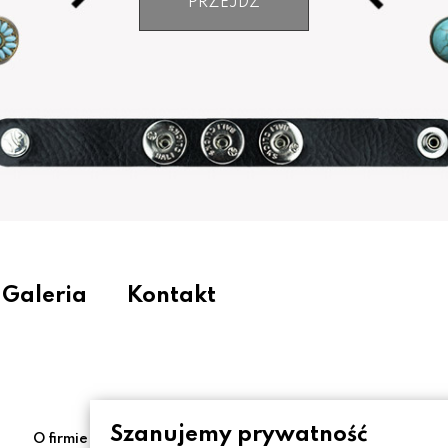
PRZEJDŹ
Galeria
Kontakt
Szanujemy prywatność
O firmie
Moje konto