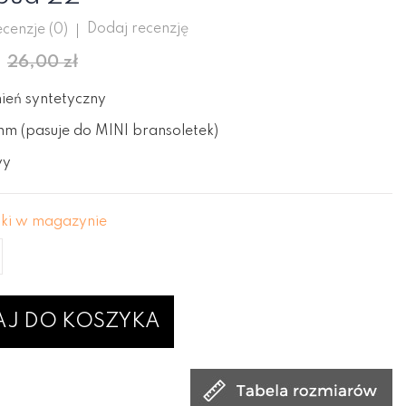
Dodaj recenzję
cenzje (
0
)
26,00 zł
mień syntetyczny
mm (pasuje do MINI bransoletek)
wy
uki w magazynie
J DO KOSZYKA