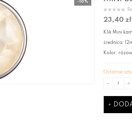
-10%
Re
23,40 zł
Klik Mini ka
średnica: 12
Kolor: różo
Ostatnie szt
DODA