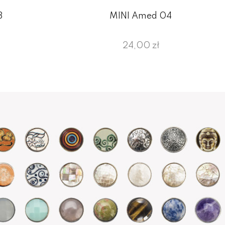
3
MINI Amed 04
24,00 zł