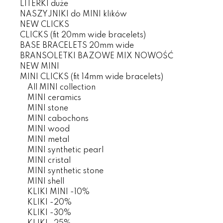
LITERKI duże
NASZYJNIKI do MINI klików
NEW CLICKS
CLICKS (fit 20mm wide bracelets)
BASE BRACELETS 20mm wide
BRANSOLETKI BAZOWE MIX NOWOŚĆ
NEW MINI
MINI CLICKS (fit 14mm wide bracelets)
All MINI collection
MINI ceramics
MINI stone
MINI cabochons
MINI wood
MINI metal
MINI synthetic pearl
MINI cristal
MINI synthetic stone
MINI shell
KLIKI MINI -10%
KLIKI -20%
KLIKI -30%