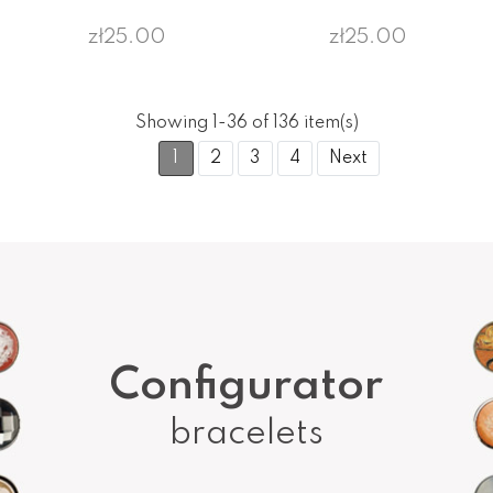
zł25.00
zł25.00
Showing 1-36 of 136 item(s)
1
2
3
4
Next
Configurator
bracelets