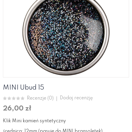
MINI Ubud 15
Dodaj recenzję
Recenzje (
0
)
26,00 zł
Klik Mini kamień syntetyczny
średnica: 12mm (pasuje do MINI bransoletek)