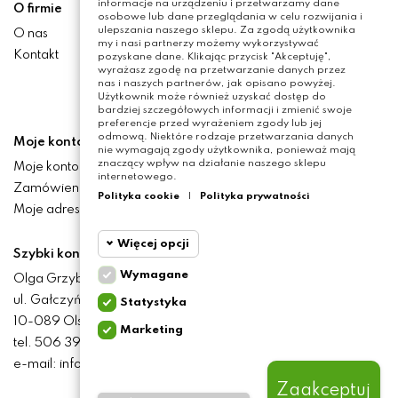
informacje na urządzeniu i przetwarzamy dane
O firmie
osobowe lub dane przeglądania w celu rozwijania i
ulepszania naszego sklepu. Za zgodą użytkownika
O nas
my i nasi partnerzy możemy wykorzystywać
Kontakt
pozyskane dane. Klikając przycisk "Akceptuję",
wyrażasz zgodę na przetwarzanie danych przez
nas i naszych partnerów, jak opisano powyżej.
Użytkownik może również uzyskać dostęp do
bardziej szczegółowych informacji i zmienić swoje
preferencje przed wyrażeniem zgody lub jej
odmową. Niektóre rodzaje przetwarzania danych
Moje konto
nie wymagają zgody użytkownika, ponieważ mają
znaczący wpływ na działanie naszego sklepu
Moje konto
internetowego.
Zamówienia
Polityka cookie
|
Polityka prywatności
Moje adresy
Więcej opcji
Szybki kontakt
Wymagane
Olga Grzyb STILO
Cookie
Wymagane
ul. Gałczyńskiego 24
Statystyka
funkcjonalne
10-089 Olsztyn
Marketing
Cookie
tel. 506 393 457
Wymagane pliki cookie
statystyczne
oraz cookie HttpOnly. Pliki
e-mail: info@baliclicksoriginal.pl
cookie wymagane do
przeglądania witryny i
Zaakceptuj
Cookie
korzystania z jej