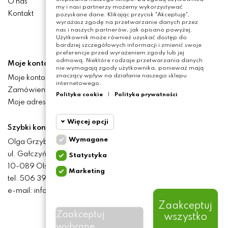
O nas
my i nasi partnerzy możemy wykorzystywać
Kontakt
pozyskane dane. Klikając przycisk "Akceptuję",
wyrażasz zgodę na przetwarzanie danych przez
nas i naszych partnerów, jak opisano powyżej.
Użytkownik może również uzyskać dostęp do
bardziej szczegółowych informacji i zmienić swoje
preferencje przed wyrażeniem zgody lub jej
odmową. Niektóre rodzaje przetwarzania danych
Moje konto
nie wymagają zgody użytkownika, ponieważ mają
znaczący wpływ na działanie naszego sklepu
Moje konto
internetowego.
Zamówienia
Polityka cookie
|
Polityka prywatności
Moje adresy
Więcej opcji
Szybki kontakt
Wymagane
Olga Grzyb STILO
Cookie
Wymagane
ul. Gałczyńskiego 24
Statystyka
funkcjonalne
10-089 Olsztyn
Marketing
Cookie
tel. 506 393 457
Wymagane pliki cookie
statystyczne
oraz cookie HttpOnly. Pliki
e-mail: info@baliclicksoriginal.pl
cookie wymagane do
przeglądania witryny i
Zaakceptuj
Cookie
korzystania z jej
Zaakceptuj
wszystko
marketingowe
podstawowych funkcji. Te
BALICLICKS ORIGINAL POLSKA
© 2021
pliki cookie są wymagane
wybrane