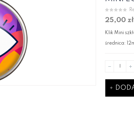
Re
25,00 zł
Klik Mini szk
średnica: 1
DODA