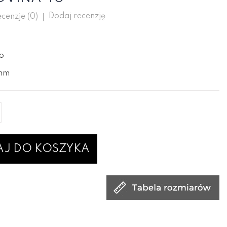
Dodaj recenzję
cenzje (
0
)
ło
2mm
J DO KOSZYKA