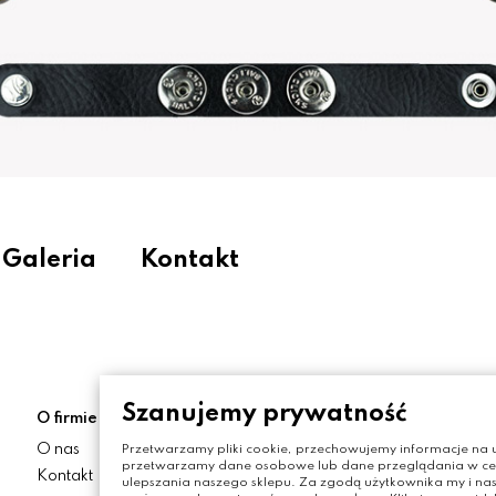
Galeria
Kontakt
Szanujemy prywatność
O firmie
Moje konto
O nas
Moje konto
Przetwarzamy pliki cookie, przechowujemy informacje na u
przetwarzamy dane osobowe lub dane przeglądania w celu
Kontakt
Zamówienia
ulepszania naszego sklepu. Za zgodą użytkownika my i nas