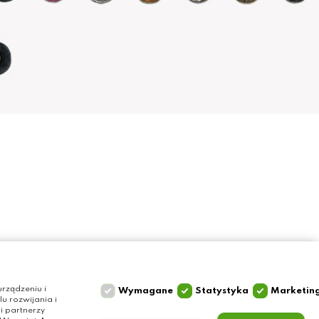
Szybki kontakt
Olga Grzyb STILO
rządzeniu i
Wymagane
Statystyka
Marketin
 rozwijania i
ul. Gałczyńskiego 24
i partnerzy