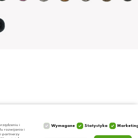
Szybki kontakt
Olga Grzyb STILO
rządzeniu i
Wymagane
Statystyka
Marketin
 rozwijania i
ul. Gałczyńskiego 24
i partnerzy