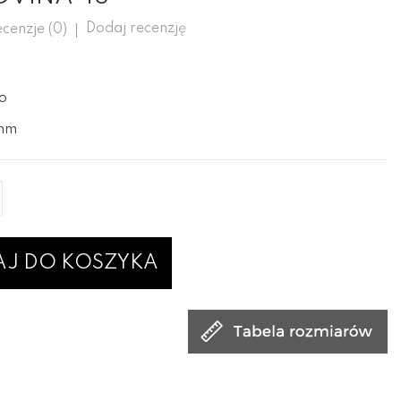
Dodaj recenzję
cenzje (
0
)
ło
2mm
J DO KOSZYKA