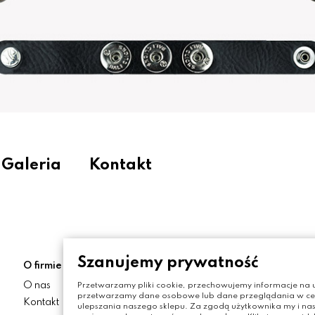
Galeria
Kontakt
Szanujemy prywatność
O firmie
Moje konto
O nas
Moje konto
Przetwarzamy pliki cookie, przechowujemy informacje na u
przetwarzamy dane osobowe lub dane przeglądania w celu
Kontakt
Zamówienia
ulepszania naszego sklepu. Za zgodą użytkownika my i nas