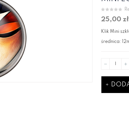
Re
25,00 zł
Klik Mini szk
średnica: 1
DODA