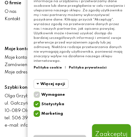
informacje na urządzeniu i przetwarzamy dane
O firmie
osobowe lub dane przeglądania w celu rozwijania i
ulepszania naszego sklepu. Za zgodą użytkownika
O nas
my i nasi partnerzy możemy wykorzystywać
Kontakt
pozyskane dane. Klikając przycisk "Akceptuję",
wyrażasz zgodę na przetwarzanie danych przez
nas i naszych partnerów, jak opisano powyżej.
Użytkownik może również uzyskać dostęp do
bardziej szczegółowych informacji i zmienić swoje
preferencje przed wyrażeniem zgody lub jej
odmową. Niektóre rodzaje przetwarzania danych
Moje konto
nie wymagają zgody użytkownika, ponieważ mają
znaczący wpływ na działanie naszego sklepu
Moje konto
internetowego.
Zamówienia
Polityka cookie
|
Polityka prywatności
Moje adresy
Więcej opcji
Szybki kontakt
Wymagane
Olga Grzyb STILO
Cookie
Wymagane
ul. Gałczyńskiego 24
Statystyka
funkcjonalne
10-089 Olsztyn
Marketing
Cookie
tel. 506 393 457
Wymagane pliki cookie
statystyczne
oraz cookie HttpOnly. Pliki
e-mail: info@baliclicksoriginal.pl
cookie wymagane do
przeglądania witryny i
Zaakceptuj
Cookie
korzystania z jej