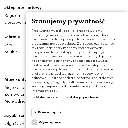
Sklep Internetowy
Regulamin
Szanujemy prywatność
Dostawa i zwroty
Przetwarzamy pliki cookie, przechowujemy
informacje na urządzeniu i przetwarzamy dane
O firmie
osobowe lub dane przeglądania w celu rozwijania i
ulepszania naszego sklepu. Za zgodą użytkownika
O nas
my i nasi partnerzy możemy wykorzystywać
Kontakt
pozyskane dane. Klikając przycisk "Akceptuję",
wyrażasz zgodę na przetwarzanie danych przez
nas i naszych partnerów, jak opisano powyżej.
Użytkownik może również uzyskać dostęp do
bardziej szczegółowych informacji i zmienić swoje
preferencje przed wyrażeniem zgody lub jej
odmową. Niektóre rodzaje przetwarzania danych
Moje konto
nie wymagają zgody użytkownika, ponieważ mają
znaczący wpływ na działanie naszego sklepu
Moje konto
internetowego.
Zamówienia
Polityka cookie
|
Polityka prywatności
Moje adresy
Więcej opcji
Szybki kontakt
Wymagane
Olga Grzyb STILO
Cookie