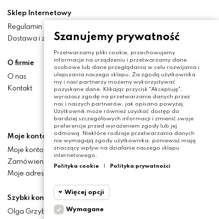
Sklep Internetowy
Regulamin
Szanujemy prywatność
Dostawa i zwroty
Przetwarzamy pliki cookie, przechowujemy
informacje na urządzeniu i przetwarzamy dane
O firmie
osobowe lub dane przeglądania w celu rozwijania i
ulepszania naszego sklepu. Za zgodą użytkownika
O nas
my i nasi partnerzy możemy wykorzystywać
Kontakt
pozyskane dane. Klikając przycisk "Akceptuję",
wyrażasz zgodę na przetwarzanie danych przez
nas i naszych partnerów, jak opisano powyżej.
Użytkownik może również uzyskać dostęp do
bardziej szczegółowych informacji i zmienić swoje
preferencje przed wyrażeniem zgody lub jej
odmową. Niektóre rodzaje przetwarzania danych
Moje konto
nie wymagają zgody użytkownika, ponieważ mają
znaczący wpływ na działanie naszego sklepu
Moje konto
internetowego.
Zamówienia
Polityka cookie
|
Polityka prywatności
Moje adresy
Więcej opcji
Szybki kontakt
Wymagane
Olga Grzyb STILO
Cookie