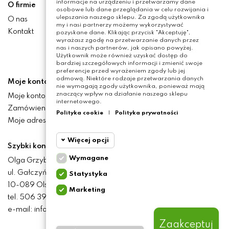
informacje na urządzeniu i przetwarzamy dane
O firmie
osobowe lub dane przeglądania w celu rozwijania i
ulepszania naszego sklepu. Za zgodą użytkownika
O nas
my i nasi partnerzy możemy wykorzystywać
Kontakt
pozyskane dane. Klikając przycisk "Akceptuję",
wyrażasz zgodę na przetwarzanie danych przez
nas i naszych partnerów, jak opisano powyżej.
Użytkownik może również uzyskać dostęp do
bardziej szczegółowych informacji i zmienić swoje
preferencje przed wyrażeniem zgody lub jej
odmową. Niektóre rodzaje przetwarzania danych
Moje konto
nie wymagają zgody użytkownika, ponieważ mają
znaczący wpływ na działanie naszego sklepu
Moje konto
internetowego.
Zamówienia
Polityka cookie
|
Polityka prywatności
Moje adresy
Więcej opcji
Szybki kontakt
Wymagane
Olga Grzyb STILO
Cookie
Wymagane
ul. Gałczyńskiego 24
Statystyka
funkcjonalne
10-089 Olsztyn
Marketing
Cookie
tel. 506 393 457
Wymagane pliki cookie
statystyczne
oraz cookie HttpOnly. Pliki
e-mail: info@baliclicksoriginal.pl
cookie wymagane do
przeglądania witryny i
Zaakceptuj
Cookie
korzystania z jej