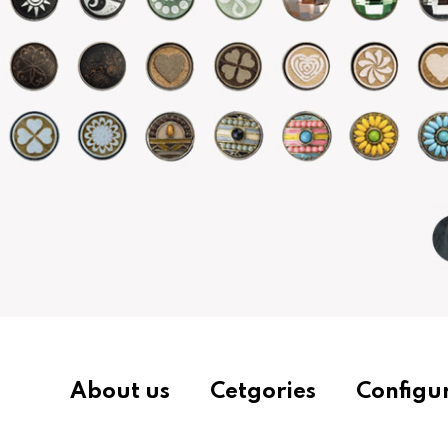
About us
Cetgories
Configu