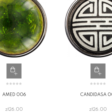
AMED 006
CANDIDASA 0
zł26.00
zł26.00