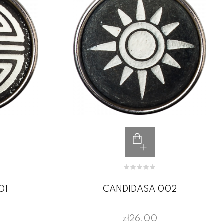
01
CANDIDASA 002
zł26.00