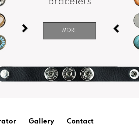
bracelets
MORE
rator
Gallery
Contact