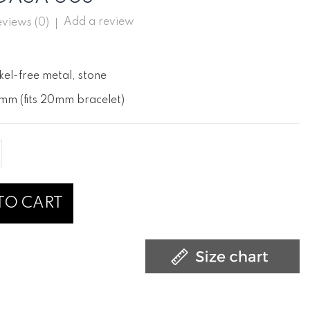
Add a review
views (
0
)
kel-free metal, stone
mm (fits 20mm bracelet)
TO CART