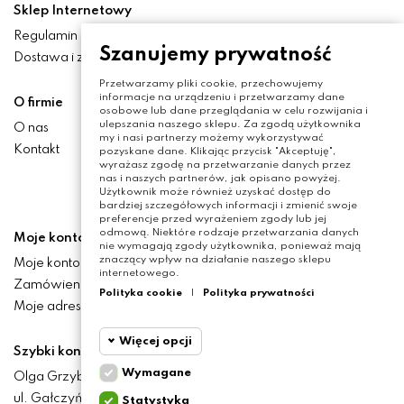
Sklep Internetowy
Regulamin
Szanujemy prywatność
Dostawa i zwroty
Przetwarzamy pliki cookie, przechowujemy
informacje na urządzeniu i przetwarzamy dane
O firmie
osobowe lub dane przeglądania w celu rozwijania i
ulepszania naszego sklepu. Za zgodą użytkownika
O nas
my i nasi partnerzy możemy wykorzystywać
Kontakt
pozyskane dane. Klikając przycisk "Akceptuję",
wyrażasz zgodę na przetwarzanie danych przez
nas i naszych partnerów, jak opisano powyżej.
Użytkownik może również uzyskać dostęp do
bardziej szczegółowych informacji i zmienić swoje
preferencje przed wyrażeniem zgody lub jej
odmową. Niektóre rodzaje przetwarzania danych
Moje konto
nie wymagają zgody użytkownika, ponieważ mają
znaczący wpływ na działanie naszego sklepu
Moje konto
internetowego.
Zamówienia
Polityka cookie
|
Polityka prywatności
Moje adresy
Więcej opcji
Szybki kontakt
Wymagane
Olga Grzyb STILO
Cookie
Wymagane
ul. Gałczyńskiego 24
Statystyka