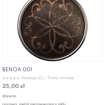
BENOA 001
Dodaj recenzję
Recenzje (
0
)
25,00 zł
drewno
oprawa: metal niezawierający niklu