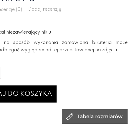
Dodaj recenzję
cenzje (
0
)
l niezawierający niklu
 na sposób wykonania zamówiona biżuteria może
odbiegać wyglądem od tej przedstawionej na zdjęciu
J DO KOSZYKA