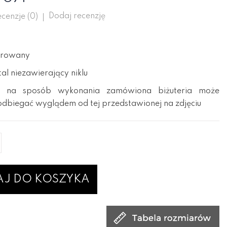
Dodaj recenzję
cenzje (
0
)
erowany
l niezawierający niklu
 na sposób wykonania zamówiona biżuteria może
odbiegać wyglądem od tej przedstawionej na zdjęciu
J DO KOSZYKA