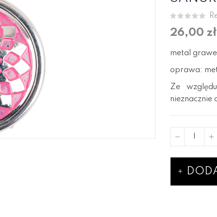
Re
26,00 zł
metal graw
oprawa: meta
Ze względu
nieznacznie 
DODA