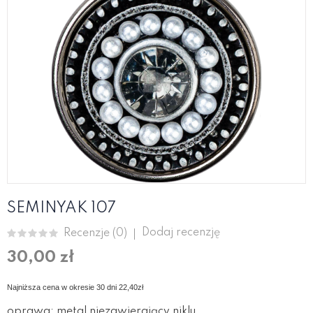
SEMINYAK 107
Dodaj recenzję
Recenzje (
0
)
30,00 zł
Najniższa cena w okresie 30 dni 2
2,4
0zł
oprawa: metal niezawierający niklu