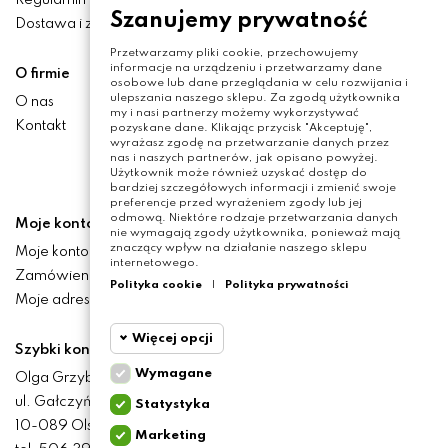
Regulamin
Szanujemy prywatność
Dostawa i zwroty
Przetwarzamy pliki cookie, przechowujemy
informacje na urządzeniu i przetwarzamy dane
O firmie
osobowe lub dane przeglądania w celu rozwijania i
ulepszania naszego sklepu. Za zgodą użytkownika
O nas
my i nasi partnerzy możemy wykorzystywać
Kontakt
pozyskane dane. Klikając przycisk "Akceptuję",
wyrażasz zgodę na przetwarzanie danych przez
nas i naszych partnerów, jak opisano powyżej.
Użytkownik może również uzyskać dostęp do
bardziej szczegółowych informacji i zmienić swoje
preferencje przed wyrażeniem zgody lub jej
odmową. Niektóre rodzaje przetwarzania danych
Moje konto
nie wymagają zgody użytkownika, ponieważ mają
znaczący wpływ na działanie naszego sklepu
Moje konto
internetowego.
Zamówienia
Polityka cookie
|
Polityka prywatności
Moje adresy
Więcej opcji
Szybki kontakt
Wymagane
Olga Grzyb STILO
Cookie
Wymagane
ul. Gałczyńskiego 24
Statystyka
funkcjonalne
10-089 Olsztyn
Marketing
Cookie