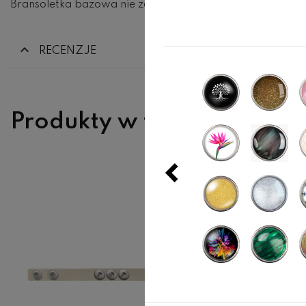
Bransoletka bazowa nie zawiera klików. dobierz 3 kliki w
RECENZJE
Produkty w tej samej kate