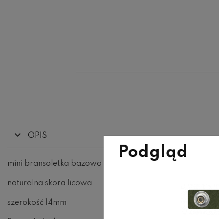
OPIS
Podgląd
mini bransoletka bazowa
naturalna skora licowa
szerokość 14mm