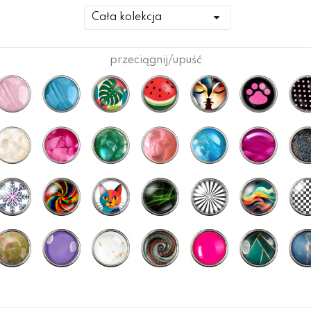
 konfiguratorze lub w zakładce KLIKI.
przeciągnij/upuść
gorii