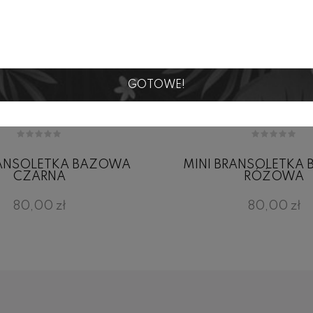
GOTOWE!
RANSOLETKA BAZOWA
MINI BRANSOLETKA
CZARNA
RÓŻOWA
80,00 zł
80,00 zł