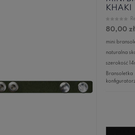
KHAKI
Re
80,00 zł
mini branso
naturalna sk
szerokość 1
Bransoletk
konfigurator