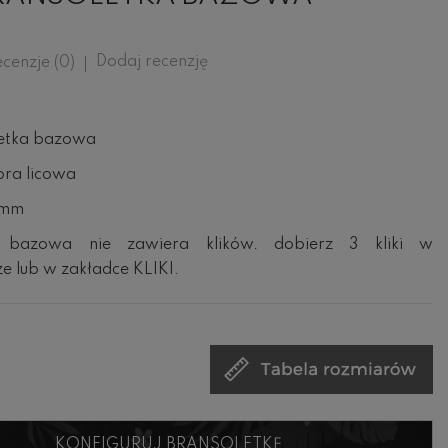
Dodaj recenzję
cenzje (
0
)
letka bazowa
ora licowa
4mm
a bazowa nie zawiera klików. dobierz 3 kliki w
ze lub w zakładce KLIKI.
KONFIGURUJ BRANSOLETKĘ