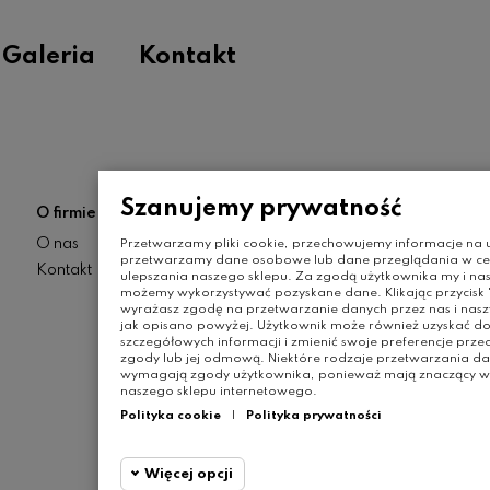
Galeria
Kontakt
Szanujemy prywatność
O firmie
Moje konto
O nas
Moje konto
Przetwarzamy pliki cookie, przechowujemy informacje na u
przetwarzamy dane osobowe lub dane przeglądania w celu
Kontakt
Zamówienia
ulepszania naszego sklepu. Za zgodą użytkownika my i nas
możemy wykorzystywać pozyskane dane. Klikając przycisk "
Moje adresy
wyrażasz zgodę na przetwarzanie danych przez nas i nas
jak opisano powyżej. Użytkownik może również uzyskać do
szczegółowych informacji i zmienić swoje preferencje prz
zgody lub jej odmową. Niektóre rodzaje przetwarzania da
wymagają zgody użytkownika, ponieważ mają znaczący wp
naszego sklepu internetowego.
Polityka cookie
|
Polityka prywatności
Więcej opcji