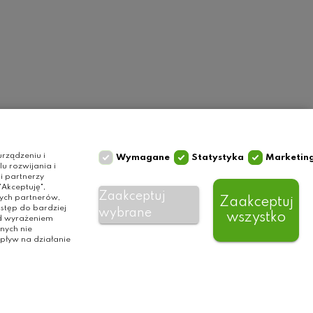
Szybki kontakt
Olga Grzyb STILO
rządzeniu i
Wymagane
Statystyka
Marketin
 rozwijania i
ul. Gałczyńskiego 24
i partnerzy
Akceptuję",
10-089 Olsztyn
Zaakceptuj
zych partnerów,
Zaakceptuj
tel. 506 393 457
stęp do bardziej
wybrane
wszystko
ed wyrażeniem
e-mail:
nych nie
info@baliclicksoriginal.pl
ływ na działanie
BALICLICKS ORIGINAL POLSKA
© 2021
All Rights Reserved. Made by
virtualmedia.pl