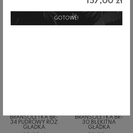
157,00 zł
Produkty w tej samej kategorii
GOTOWE!
BRANSOLETKA BR-
BRANSOLETKA BR-
34 PUDROWY RÓŻ
30 BŁĘKITNA
GŁADKA
GŁADKA