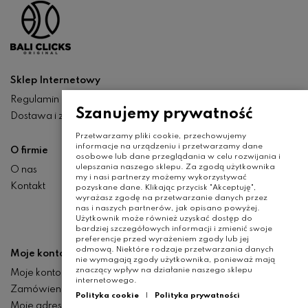
Sklep Internetowy
Regulamin
Szanujemy prywatność
Dostawa i zwroty
Przetwarzamy pliki cookie, przechowujemy
informacje na urządzeniu i przetwarzamy dane
O firmie
osobowe lub dane przeglądania w celu rozwijania i
ulepszania naszego sklepu. Za zgodą użytkownika
O nas
my i nasi partnerzy możemy wykorzystywać
Kontakt
pozyskane dane. Klikając przycisk "Akceptuję",
wyrażasz zgodę na przetwarzanie danych przez
nas i naszych partnerów, jak opisano powyżej.
Użytkownik może również uzyskać dostęp do
bardziej szczegółowych informacji i zmienić swoje
preferencje przed wyrażeniem zgody lub jej
odmową. Niektóre rodzaje przetwarzania danych
Moje konto
nie wymagają zgody użytkownika, ponieważ mają
znaczący wpływ na działanie naszego sklepu
Moje konto
internetowego.
Zamówienia
Polityka cookie
|
Polityka prywatności
Moje adresy