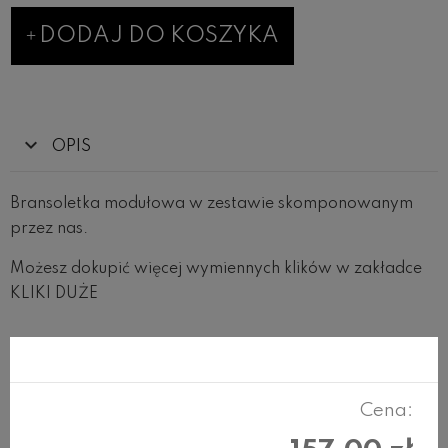
DODAJ DO KOSZYKA
OPIS
Bransoletka modułowa w zestawie skomponowanym
przez nas.
Możesz dokupić więcej wymiennych klików w zakładce
KLIKI DUŻE
RECENZJE
Cena: