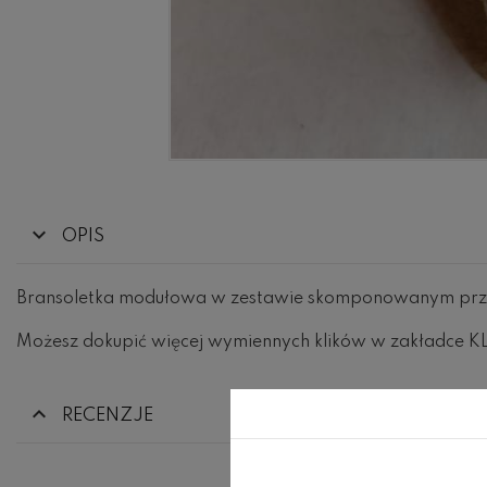
OPIS
Bransoletka modułowa w zestawie skomponowanym prz
Możesz dokupić więcej wymiennych klików w zakładce K
RECENZJE