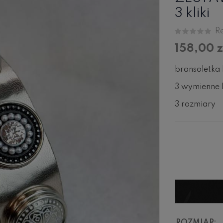
3 kliki
Re
158,00 z
bransoletka 
3 wymienne k
3 rozmiary