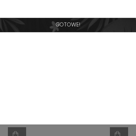
gorii
GOTOWE!