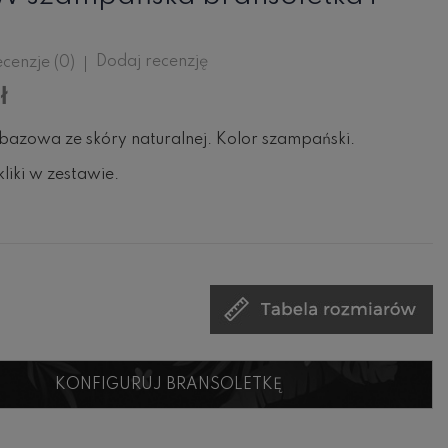
Dodaj recenzję
cenzje (
0
)
ł
bazowa ze skóry naturalnej. Kolor szampański.
liki w zestawie.
KONFIGURUJ BRANSOLETKĘ