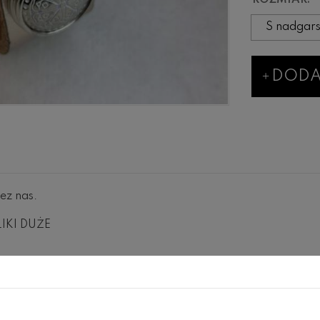
ROZMIAR:
DODA
ez nas.
LIKI DUŻE