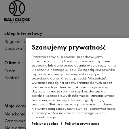
Sklep Internetowy
Regulamin
Szanujemy prywatność
Dostawa i zwroty
Przetwarzamy pliki cookie, przechowujemy
informacje na urządzeniu i przetwarzamy dane
O firmie
osobowe lub dane przeglądania w celu rozwijania i
ulepszania naszego sklepu. Za zgodą użytkownika
O nas
my i nasi partnerzy możemy wykorzystywać
Kontakt
pozyskane dane. Klikając przycisk "Akceptuję",
wyrażasz zgodę na przetwarzanie danych przez
nas i naszych partnerów, jak opisano powyżej.
Użytkownik może również uzyskać dostęp do
bardziej szczegółowych informacji i zmienić swoje
preferencje przed wyrażeniem zgody lub jej
odmową. Niektóre rodzaje przetwarzania danych
Moje konto
nie wymagają zgody użytkownika, ponieważ mają
znaczący wpływ na działanie naszego sklepu
Moje konto
internetowego.
Zamówienia
Polityka cookie
|
Polityka prywatności
Moje adresy