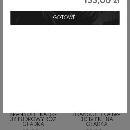
155,00 zł
Produkty w tej samej kategorii
GOTOWE!
BRANSOLETKA BR-
BRANSOLETKA BR-
34 PUDROWY RÓŻ
30 BŁĘKITNA
GŁADKA
GŁADKA