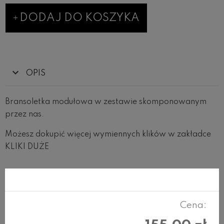
DODAJ DO KOSZYKA
OPIS
Bransoletka modułowa w zestawie skomponowanym
przez nas.
Możesz dokupić więcej wymiennych klików w zakładce
KLIKI DUŻE
RECENZJE
Cena: