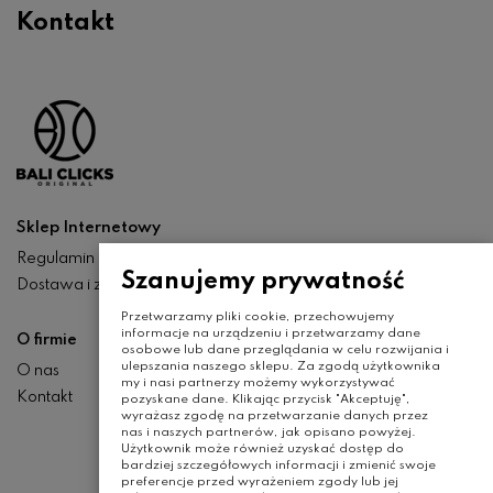
Kontakt
Sklep Internetowy
Regulamin
Szanujemy prywatność
Dostawa i zwroty
Przetwarzamy pliki cookie, przechowujemy
informacje na urządzeniu i przetwarzamy dane
O firmie
osobowe lub dane przeglądania w celu rozwijania i
ulepszania naszego sklepu. Za zgodą użytkownika
O nas
my i nasi partnerzy możemy wykorzystywać
Kontakt
pozyskane dane. Klikając przycisk "Akceptuję",
wyrażasz zgodę na przetwarzanie danych przez
nas i naszych partnerów, jak opisano powyżej.
Użytkownik może również uzyskać dostęp do
bardziej szczegółowych informacji i zmienić swoje
preferencje przed wyrażeniem zgody lub jej