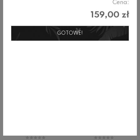
RECENZJE
Cena:
159,00 zł
Produkty w tej samej kategorii
GOTOWE!