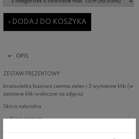
DODAJ DO KOSZYKA
OPIS
ZESTAW PREZENTOWY
bransoletka bazowa ciemna zieleń i 3 wymienne kliki (w
zestawie kliki widoczne na zdjęciu)
Skóra naturalna
wybierz rozmiar