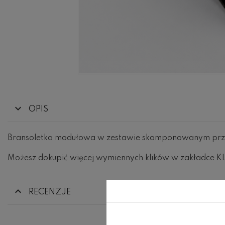
OPIS
Bransoletka modułowa w zestawie skomponowanym prz
Możesz dokupić więcej wymiennych klików w zakładce KL
RECENZJE