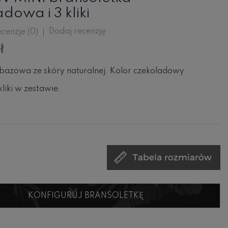
dowa i 3 kliki
Dodaj recenzję
cenzje (
0
)
ł
bazowa ze skóry naturalnej. Kolor czekoladowy
liki w zestawie.
KONFIGURUJ BRANSOLETKĘ