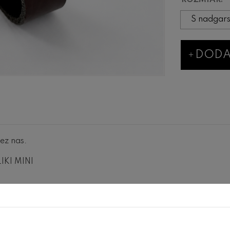
ROZMIAR:
DODA
ez nas.
IKI MINI