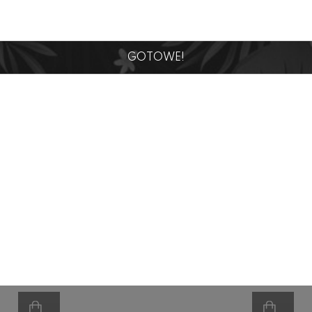
gorii
GOTOWE!