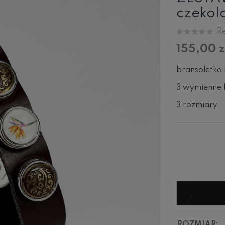
czekola
Re
155,00 z
bransoletka 
3 wymienne k
3 rozmiary