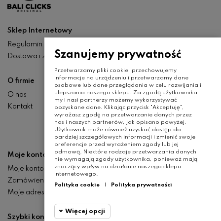
Sklep Internetowy
Regulamin
Szanujemy prywatność
Dostawa i zwroty
Przetwarzamy pliki cookie, przechowujemy
informacje na urządzeniu i przetwarzamy dane
O firmie
osobowe lub dane przeglądania w celu rozwijania i
ulepszania naszego sklepu. Za zgodą użytkownika
O nas
my i nasi partnerzy możemy wykorzystywać
Kontakt
pozyskane dane. Klikając przycisk "Akceptuję",
wyrażasz zgodę na przetwarzanie danych przez
nas i naszych partnerów, jak opisano powyżej.
Użytkownik może również uzyskać dostęp do
bardziej szczegółowych informacji i zmienić swoje
preferencje przed wyrażeniem zgody lub jej
odmową. Niektóre rodzaje przetwarzania danych
Moje konto
nie wymagają zgody użytkownika, ponieważ mają
znaczący wpływ na działanie naszego sklepu
Moje konto
internetowego.
Zamówienia
Polityka cookie
|
Polityka prywatności
Moje adresy
Więcej opcji
Szybki kontakt