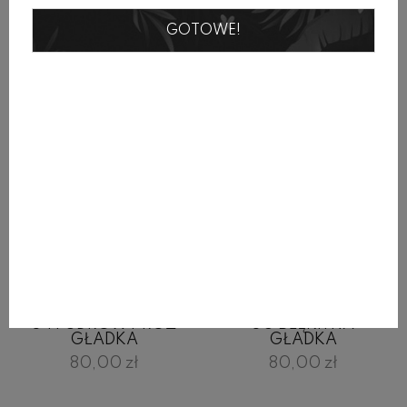
GOTOWE!
BRANSOLETKA BR-
BRANSOLETKA BR-
34 PUDROWY RÓŻ
30 BŁĘKITNA
GŁADKA
GŁADKA
80,00 zł
80,00 zł