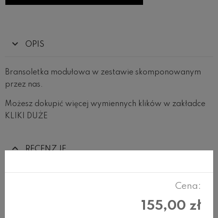
OPIS
Bransoletka modułowa w zestawie skomponowanym
przez nas.
Możesz dokupić więcej wymiennych klików w zakładce
KLIKI DUŻE
RECENZJE
Cena:
Produkty w tej samej kategorii
155,00 zł