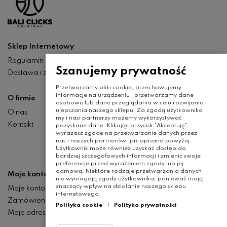
Sklep Internetowy
Regulamin
Szanujemy prywatność
Dostawa i zwroty
Przetwarzamy pliki cookie, przechowujemy
informacje na urządzeniu i przetwarzamy dane
O firmie
osobowe lub dane przeglądania w celu rozwijania i
ulepszania naszego sklepu. Za zgodą użytkownika
O nas
my i nasi partnerzy możemy wykorzystywać
Kontakt
pozyskane dane. Klikając przycisk "Akceptuję",
wyrażasz zgodę na przetwarzanie danych przez
nas i naszych partnerów, jak opisano powyżej.
Użytkownik może również uzyskać dostęp do
bardziej szczegółowych informacji i zmienić swoje
preferencje przed wyrażeniem zgody lub jej
odmową. Niektóre rodzaje przetwarzania danych
Moje konto
nie wymagają zgody użytkownika, ponieważ mają
znaczący wpływ na działanie naszego sklepu
Moje konto
internetowego.
Zamówienia
Polityka cookie
|
Polityka prywatności
Moje adresy