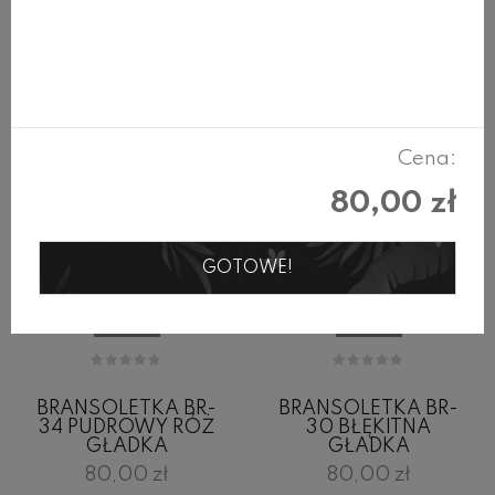
Cena:
80,00 zł
GOTOWE!
BRANSOLETKA BR-
BRANSOLETKA BR-
34 PUDROWY RÓŻ
30 BŁĘKITNA
GŁADKA
GŁADKA
80,00 zł
80,00 zł