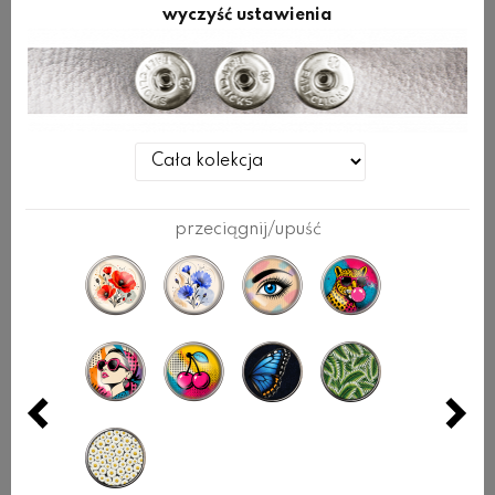
wyczyść ustawienia
przeciągnij/upuść
BRANSOLETKA BR-
AMED 007
13 CZARNA
GŁADKA
26,00 zł
80,00 zł
Produkty w tej samej kategorii