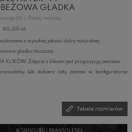
OBEŻOWA GŁADKA
Dodaj recenzję
cenzje (
0
)
80,00 zł
wykonana z wysokiej jakości skóry naturalnej.
beżowa gładka tłoczona.
 KLIKÓW. Zdjęcie z klikami jest propozycją zestawu.
ransoletkę lub dobierz cały zestaw w konfiguratorze
KONFIGURUJ BRANSOLETKĘ