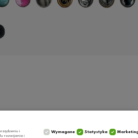
Szybki kontakt
Olga Grzyb STILO
rządzeniu i
Wymagane
Statystyka
Marketin
 rozwijania i