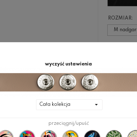
ROZMIAR:
DODA
wyczyść ustawienia
gorii
przeciągnij/upuść