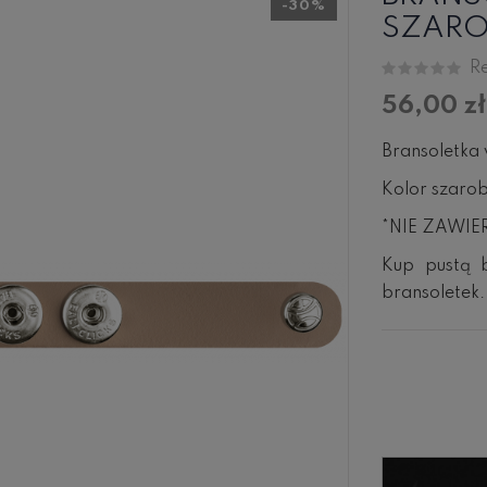
-30%
SZAR
Re
56,00 zł
Bransoletka 
Kolor szaro
*NIE ZAWIERA
Kup pustą b
bransoletek.