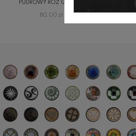
PUDROWY RÓŻ GŁADKA
BŁ
80,00 zł