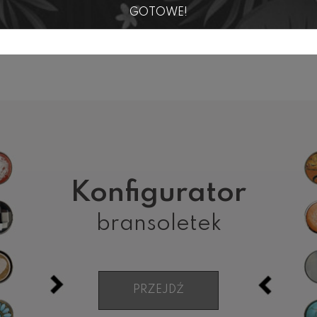
ĘKITNA GŁADKA
TURKUSOWA TŁO
GOTOWE!
80,00 zł
80,00 zł
Konfigurator
bransoletek
PRZEJDŹ