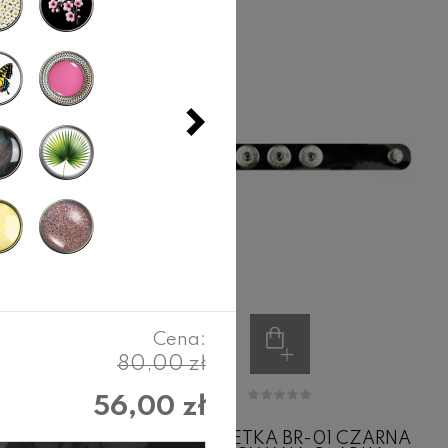
Cena:
80,00 zł
56,00 zł
R-06
BRANSOLETKA BR-01 CZARNA