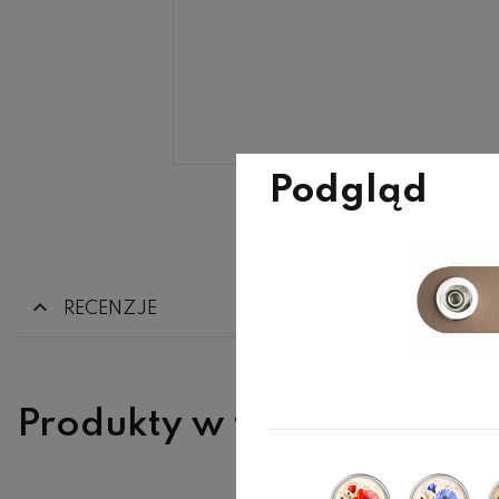
Podgląd
RECENZJE
Produkty w tej samej kate