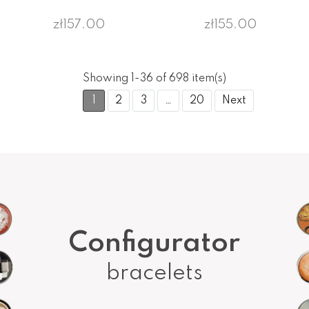
zł157.00
zł155.00
Showing 1-36 of 698 item(s)
1
2
3
…
20
Next
Configurator
bracelets