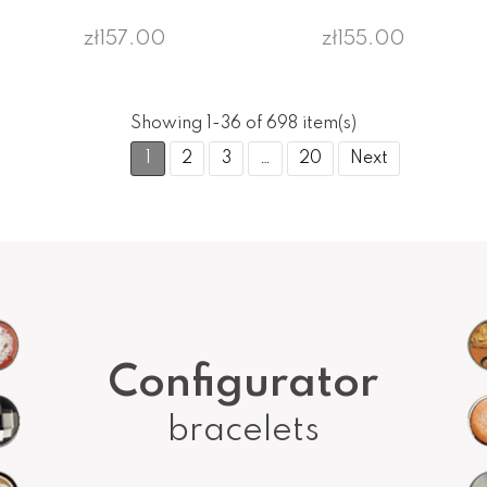
zł157.00
zł155.00
Showing 1-36 of 698 item(s)
1
2
3
…
20
Next
Configurator
bracelets