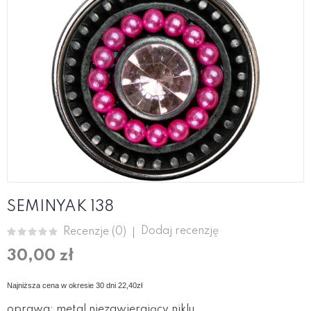
SEMINYAK 138
Dodaj recenzję
Recenzje (
0
)
30,00 zł
Najniższa cena w okresie 30 dni 2
2,4
0zł
oprawa: metal niezawierający niklu