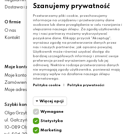
Regulamin
Szanujemy prywatność
Dostawa i zwroty
Przetwarzamy pliki cookie, przechowujemy
informacje na urządzeniu i przetwarzamy dane
O firmie
osobowe lub dane przeglądania w celu rozwijania i
ulepszania naszego sklepu. Za zgodą użytkownika
O nas
my i nasi partnerzy możemy wykorzystywać
Kontakt
pozyskane dane. Klikając przycisk "Akceptuję",
wyrażasz zgodę na przetwarzanie danych przez
nas i naszych partnerów, jak opisano powyżej.
Użytkownik może również uzyskać dostęp do
bardziej szczegółowych informacji i zmienić swoje
preferencje przed wyrażeniem zgody lub jej
odmową. Niektóre rodzaje przetwarzania danych
Moje konto
nie wymagają zgody użytkownika, ponieważ mają
znaczący wpływ na działanie naszego sklepu
Moje konto
internetowego.
Zamówienia
Polityka cookie
|
Polityka prywatności
Moje adresy
Więcej opcji
Szybki kontakt
Wymagane
Olga Grzyb STILO
Cookie
Wymagane
ul. Gałczyńskiego 24
Statystyka
funkcjonalne
10-089 Olsztyn
Marketing
Cookie