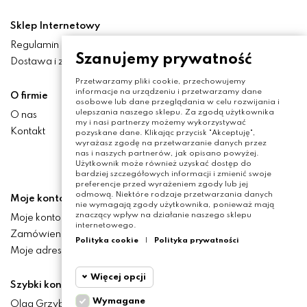
Sklep Internetowy
Regulamin
Szanujemy prywatność
Dostawa i zwroty
Przetwarzamy pliki cookie, przechowujemy
informacje na urządzeniu i przetwarzamy dane
O firmie
osobowe lub dane przeglądania w celu rozwijania i
ulepszania naszego sklepu. Za zgodą użytkownika
O nas
my i nasi partnerzy możemy wykorzystywać
Kontakt
pozyskane dane. Klikając przycisk "Akceptuję",
wyrażasz zgodę na przetwarzanie danych przez
nas i naszych partnerów, jak opisano powyżej.
Użytkownik może również uzyskać dostęp do
bardziej szczegółowych informacji i zmienić swoje
preferencje przed wyrażeniem zgody lub jej
odmową. Niektóre rodzaje przetwarzania danych
Moje konto
nie wymagają zgody użytkownika, ponieważ mają
znaczący wpływ na działanie naszego sklepu
Moje konto
internetowego.
Zamówienia
Polityka cookie
|
Polityka prywatności
Moje adresy
Więcej opcji
Szybki kontakt
Wymagane
Olga Grzyb STILO