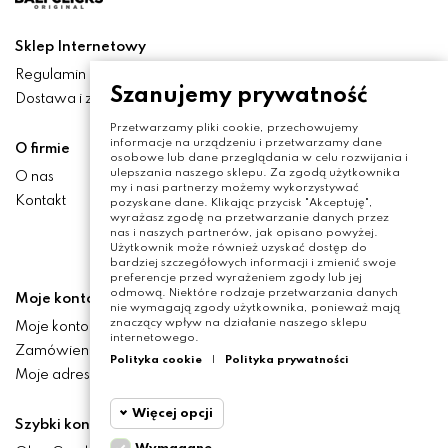
Sklep Internetowy
Regulamin
Szanujemy prywatność
Dostawa i zwroty
Przetwarzamy pliki cookie, przechowujemy
informacje na urządzeniu i przetwarzamy dane
O firmie
osobowe lub dane przeglądania w celu rozwijania i
ulepszania naszego sklepu. Za zgodą użytkownika
O nas
my i nasi partnerzy możemy wykorzystywać
Kontakt
pozyskane dane. Klikając przycisk "Akceptuję",
wyrażasz zgodę na przetwarzanie danych przez
nas i naszych partnerów, jak opisano powyżej.
Użytkownik może również uzyskać dostęp do
bardziej szczegółowych informacji i zmienić swoje
preferencje przed wyrażeniem zgody lub jej
odmową. Niektóre rodzaje przetwarzania danych
Moje konto
nie wymagają zgody użytkownika, ponieważ mają
znaczący wpływ na działanie naszego sklepu
Moje konto
internetowego.
Zamówienia
Polityka cookie
|
Polityka prywatności
Moje adresy
Więcej opcji
Szybki kontakt