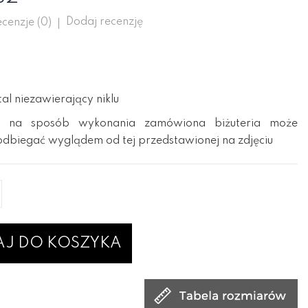
Dodaj recenzję
cenzje (
0
)
l niezawierający niklu
 na sposób wykonania zamówiona biżuteria może
odbiegać wyglądem od tej przedstawionej na zdjęciu
J DO KOSZYKA