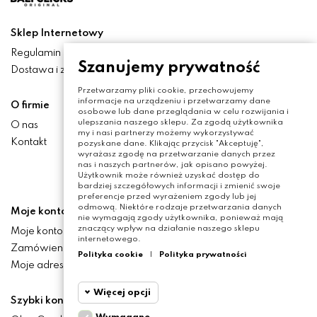
Sklep Internetowy
Regulamin
Szanujemy prywatność
Dostawa i zwroty
Przetwarzamy pliki cookie, przechowujemy
informacje na urządzeniu i przetwarzamy dane
O firmie
osobowe lub dane przeglądania w celu rozwijania i
ulepszania naszego sklepu. Za zgodą użytkownika
O nas
my i nasi partnerzy możemy wykorzystywać
Kontakt
pozyskane dane. Klikając przycisk "Akceptuję",
wyrażasz zgodę na przetwarzanie danych przez
nas i naszych partnerów, jak opisano powyżej.
Użytkownik może również uzyskać dostęp do
bardziej szczegółowych informacji i zmienić swoje
preferencje przed wyrażeniem zgody lub jej
odmową. Niektóre rodzaje przetwarzania danych
Moje konto
nie wymagają zgody użytkownika, ponieważ mają
znaczący wpływ na działanie naszego sklepu
Moje konto
internetowego.
Zamówienia
Polityka cookie
|
Polityka prywatności
Moje adresy
Więcej opcji
Szybki kontakt