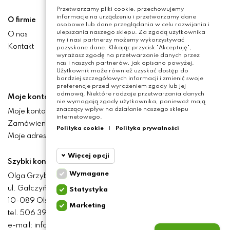
Przetwarzamy pliki cookie, przechowujemy
informacje na urządzeniu i przetwarzamy dane
O firmie
osobowe lub dane przeglądania w celu rozwijania i
ulepszania naszego sklepu. Za zgodą użytkownika
O nas
my i nasi partnerzy możemy wykorzystywać
Kontakt
pozyskane dane. Klikając przycisk "Akceptuję",
wyrażasz zgodę na przetwarzanie danych przez
nas i naszych partnerów, jak opisano powyżej.
Użytkownik może również uzyskać dostęp do
bardziej szczegółowych informacji i zmienić swoje
preferencje przed wyrażeniem zgody lub jej
odmową. Niektóre rodzaje przetwarzania danych
Moje konto
nie wymagają zgody użytkownika, ponieważ mają
znaczący wpływ na działanie naszego sklepu
Moje konto
internetowego.
Zamówienia
Polityka cookie
|
Polityka prywatności
Moje adresy
Więcej opcji
Szybki kontakt
Wymagane
Olga Grzyb STILO
Cookie
Wymagane
ul. Gałczyńskiego 24
Statystyka
funkcjonalne
10-089 Olsztyn
Marketing
Cookie
tel. 506 393 457
Wymagane pliki cookie
statystyczne
oraz cookie HttpOnly. Pliki
e-mail: info@baliclicksoriginal.pl
cookie wymagane do