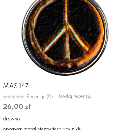
MAS 147
Dodaj recenzję
Recenzje (
0
)
26,00 zł
drewno
oprawa: metal niezawierający niklu