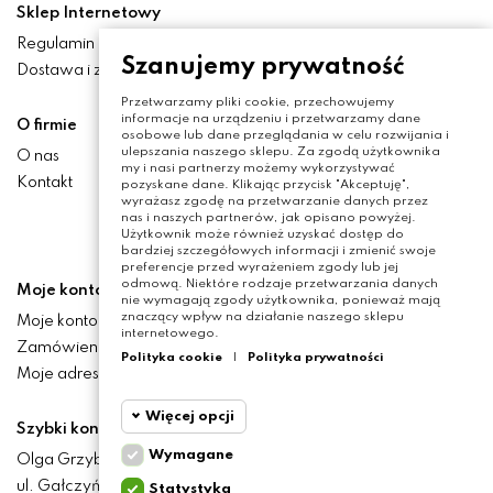
Sklep Internetowy
Regulamin
Szanujemy prywatność
Dostawa i zwroty
Przetwarzamy pliki cookie, przechowujemy
informacje na urządzeniu i przetwarzamy dane
O firmie
osobowe lub dane przeglądania w celu rozwijania i
ulepszania naszego sklepu. Za zgodą użytkownika
O nas
my i nasi partnerzy możemy wykorzystywać
Kontakt
pozyskane dane. Klikając przycisk "Akceptuję",
wyrażasz zgodę na przetwarzanie danych przez
nas i naszych partnerów, jak opisano powyżej.
Użytkownik może również uzyskać dostęp do
bardziej szczegółowych informacji i zmienić swoje
preferencje przed wyrażeniem zgody lub jej
odmową. Niektóre rodzaje przetwarzania danych
Moje konto
nie wymagają zgody użytkownika, ponieważ mają
znaczący wpływ na działanie naszego sklepu
Moje konto
internetowego.
Zamówienia
Polityka cookie
|
Polityka prywatności
Moje adresy
Więcej opcji
Szybki kontakt
Wymagane
Olga Grzyb STILO
Cookie
Wymagane
ul. Gałczyńskiego 24
Statystyka