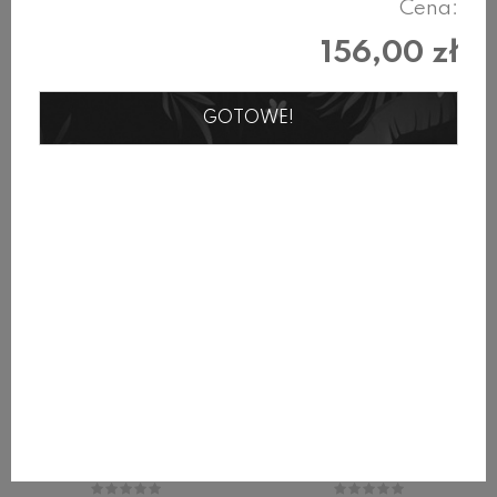
RECENZJE
Cena:
156,00 zł
Produkty w tej samej kategorii
GOTOWE!