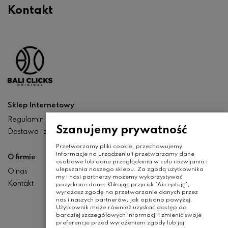
Kontakt
Sklep Internetowy
Regulamin
Szanujemy prywatność
Dostawa i zwroty
Przetwarzamy pliki cookie, przechowujemy
informacje na urządzeniu i przetwarzamy dane
O firmie
osobowe lub dane przeglądania w celu rozwijania i
ulepszania naszego sklepu. Za zgodą użytkownika
O nas
my i nasi partnerzy możemy wykorzystywać
Kontakt
pozyskane dane. Klikając przycisk "Akceptuję",
wyrażasz zgodę na przetwarzanie danych przez
nas i naszych partnerów, jak opisano powyżej.
Użytkownik może również uzyskać dostęp do
bardziej szczegółowych informacji i zmienić swoje
preferencje przed wyrażeniem zgody lub jej