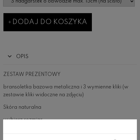
DODAJ DO KOSZYKA
OPIS
ZESTAW PREZENTOWY
bransoletka bazowa metaliczna i 3 wymienne kliki (w
zestawie kliki widoczne na zdjęciu)
Skóra naturalna
wybierz rozmiar