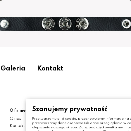
Galeria
Kontakt
Szanujemy prywatność
O firmie
Moje konto
O nas
Moje konto
Przetwarzamy pliki cookie, przechowujemy informacje na u
przetwarzamy dane osobowe lub dane przeglądania w celu
Kontakt
Zamówienia
ulepszania naszego sklepu. Za zgodą użytkownika my i nas