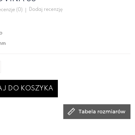
Dodaj recenzję
cenzje (
0
)
ło
2mm
J DO KOSZYKA