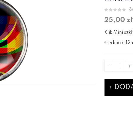
Re
25,00 zł
Klik Mini szk
średnica: 1
DODA