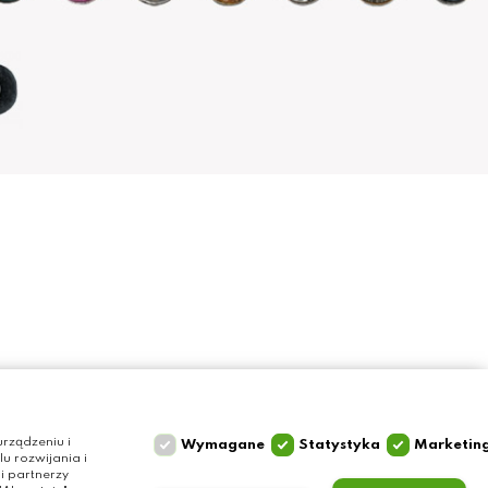
Szybki kontakt
Olga Grzyb STILO
rządzeniu i
Wymagane
Statystyka
Marketin
 rozwijania i
ul. Gałczyńskiego 24
i partnerzy