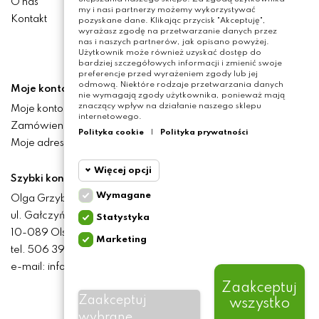
O nas
my i nasi partnerzy możemy wykorzystywać
Kontakt
pozyskane dane. Klikając przycisk "Akceptuję",
wyrażasz zgodę na przetwarzanie danych przez
nas i naszych partnerów, jak opisano powyżej.
Użytkownik może również uzyskać dostęp do
bardziej szczegółowych informacji i zmienić swoje
preferencje przed wyrażeniem zgody lub jej
odmową. Niektóre rodzaje przetwarzania danych
Moje konto
nie wymagają zgody użytkownika, ponieważ mają
znaczący wpływ na działanie naszego sklepu
Moje konto
internetowego.
Zamówienia
Polityka cookie
|
Polityka prywatności
Moje adresy
Więcej opcji
Szybki kontakt
Wymagane
Olga Grzyb STILO
Cookie
Wymagane
ul. Gałczyńskiego 24
Statystyka
funkcjonalne
10-089 Olsztyn
Marketing
Cookie
tel. 506 393 457
Wymagane pliki cookie
statystyczne
oraz cookie HttpOnly. Pliki
e-mail: info@baliclicksoriginal.pl
cookie wymagane do
przeglądania witryny i
Zaakceptuj
Cookie
korzystania z jej
Zaakceptuj
wszystko
marketingowe
podstawowych funkcji. Te
BALICLICKS ORIGINAL POLSKA
© 2021
pliki cookie są wymagane
wybrane