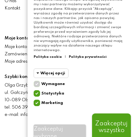
O nas
my i nasi partnerzy możemy wykorzystywać
Kontakt
pozyskane dane. Klikając przycisk "Akceptuję",
wyrażasz zgodę na przetwarzanie danych przez
nas i naszych partnerów, jak opisano powyżej.
Użytkownik może również uzyskać dostęp do
bardziej szczegółowych informacji i zmienić swoje
preferencje przed wyrażeniem zgody lub jej
odmową. Niektóre rodzaje przetwarzania danych
Moje konto
nie wymagają zgody użytkownika, ponieważ mają
znaczący wpływ na działanie naszego sklepu
Moje konto
internetowego.
Zamówienia
Polityka cookie
|
Polityka prywatności
Moje adresy
Więcej opcji
Szybki kontakt
Wymagane
Olga Grzyb STILO
Cookie
Wymagane
ul. Gałczyńskiego 24
Statystyka
funkcjonalne
10-089 Olsztyn
Marketing
Cookie
tel. 506 393 457
Wymagane pliki cookie
statystyczne
oraz cookie HttpOnly. Pliki
e-mail: info@baliclicksoriginal.pl
cookie wymagane do
przeglądania witryny i
Zaakceptuj
Cookie
korzystania z jej
Zaakceptuj
wszystko
marketingowe
podstawowych funkcji. Te
BALICLICKS ORIGINAL POLSKA
© 2021
pliki cookie są wymagane
wybrane