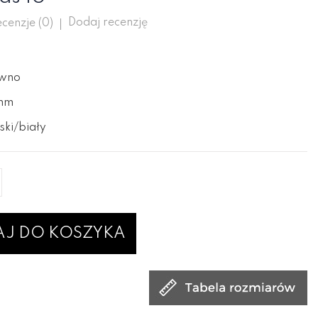
Dodaj recenzję
cenzje (
0
)
ewno
2mm
ski/biały
J DO KOSZYKA