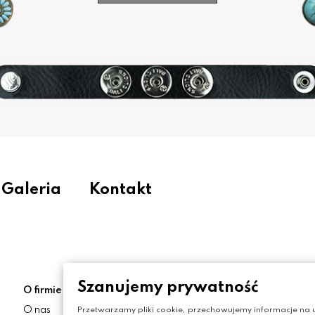
Galeria
Kontakt
Szanujemy prywatność
O firmie
Moje konto
O nas
Moje konto
Przetwarzamy pliki cookie, przechowujemy informacje na u