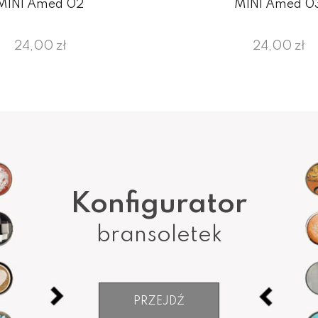
MINI Amed 02
MINI Amed 0
24,00 zł
24,00 zł
Konfigurator
bransoletek
PRZEJDŹ