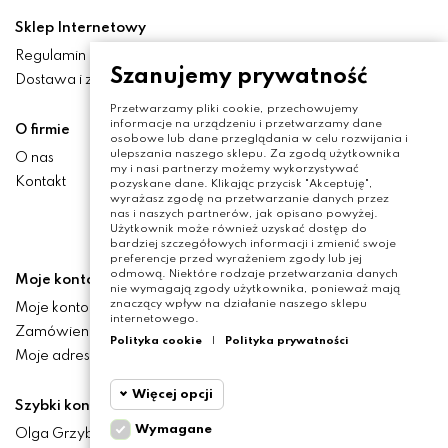
Sklep Internetowy
Regulamin
Szanujemy prywatność
Dostawa i zwroty
Przetwarzamy pliki cookie, przechowujemy
informacje na urządzeniu i przetwarzamy dane
O firmie
osobowe lub dane przeglądania w celu rozwijania i
ulepszania naszego sklepu. Za zgodą użytkownika
O nas
my i nasi partnerzy możemy wykorzystywać
Kontakt
pozyskane dane. Klikając przycisk "Akceptuję",
wyrażasz zgodę na przetwarzanie danych przez
nas i naszych partnerów, jak opisano powyżej.
Użytkownik może również uzyskać dostęp do
bardziej szczegółowych informacji i zmienić swoje
preferencje przed wyrażeniem zgody lub jej
odmową. Niektóre rodzaje przetwarzania danych
Moje konto
nie wymagają zgody użytkownika, ponieważ mają
znaczący wpływ na działanie naszego sklepu
Moje konto
internetowego.
Zamówienia
Polityka cookie
|
Polityka prywatności
Moje adresy
Więcej opcji
Szybki kontakt
Wymagane
Olga Grzyb STILO
Cookie