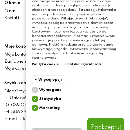
informacje na urządzeniu i przetwarzamy dane
O firmie
osobowe lub dane przeglądania w celu rozwijania i
ulepszania naszego sklepu. Za zgodą użytkownika
O nas
my i nasi partnerzy możemy wykorzystywać
Kontakt
pozyskane dane. Klikając przycisk "Akceptuję",
wyrażasz zgodę na przetwarzanie danych przez
nas i naszych partnerów, jak opisano powyżej.
Użytkownik może również uzyskać dostęp do
bardziej szczegółowych informacji i zmienić swoje
preferencje przed wyrażeniem zgody lub jej
odmową. Niektóre rodzaje przetwarzania danych
Moje konto
nie wymagają zgody użytkownika, ponieważ mają
znaczący wpływ na działanie naszego sklepu
Moje konto
internetowego.
Zamówienia
Polityka cookie
|
Polityka prywatności
Moje adresy
Więcej opcji
Szybki kontakt
Wymagane
Olga Grzyb STILO
Cookie
Wymagane
ul. Gałczyńskiego 24
Statystyka
funkcjonalne
10-089 Olsztyn
Marketing
Cookie
tel. 506 393 457
Wymagane pliki cookie
statystyczne
oraz cookie HttpOnly. Pliki
e-mail: info@baliclicksoriginal.pl
cookie wymagane do
przeglądania witryny i
Zaakceptuj
Cookie
korzystania z jej