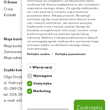
informacje na urządzeniu i przetwarzamy dane
O firmie
osobowe lub dane przeglądania w celu rozwijania i
ulepszania naszego sklepu. Za zgodą użytkownika
O nas
my i nasi partnerzy możemy wykorzystywać
Kontakt
pozyskane dane. Klikając przycisk "Akceptuję",
wyrażasz zgodę na przetwarzanie danych przez
nas i naszych partnerów, jak opisano powyżej.
Użytkownik może również uzyskać dostęp do
bardziej szczegółowych informacji i zmienić swoje
preferencje przed wyrażeniem zgody lub jej
odmową. Niektóre rodzaje przetwarzania danych
Moje konto
nie wymagają zgody użytkownika, ponieważ mają
znaczący wpływ na działanie naszego sklepu
Moje konto
internetowego.
Zamówienia
Polityka cookie
|
Polityka prywatności
Moje adresy
Więcej opcji
Szybki kontakt
Wymagane
Olga Grzyb STILO
Cookie
Wymagane
ul. Gałczyńskiego 24
Statystyka
funkcjonalne
10-089 Olsztyn
Marketing
Cookie
tel. 506 393 457
Wymagane pliki cookie
statystyczne
oraz cookie HttpOnly. Pliki
e-mail: info@baliclicksoriginal.pl
cookie wymagane do
przeglądania witryny i
Zaakceptuj
Cookie
korzystania z jej