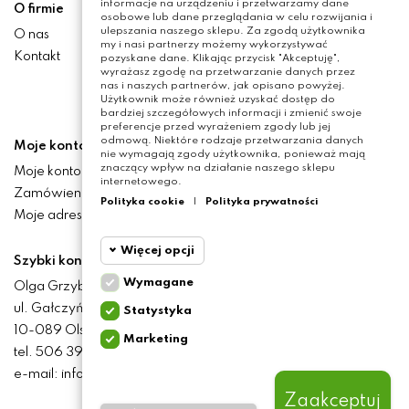
informacje na urządzeniu i przetwarzamy dane
O firmie
osobowe lub dane przeglądania w celu rozwijania i
ulepszania naszego sklepu. Za zgodą użytkownika
O nas
my i nasi partnerzy możemy wykorzystywać
Kontakt
pozyskane dane. Klikając przycisk "Akceptuję",
wyrażasz zgodę na przetwarzanie danych przez
nas i naszych partnerów, jak opisano powyżej.
Użytkownik może również uzyskać dostęp do
bardziej szczegółowych informacji i zmienić swoje
preferencje przed wyrażeniem zgody lub jej
odmową. Niektóre rodzaje przetwarzania danych
Moje konto
nie wymagają zgody użytkownika, ponieważ mają
znaczący wpływ na działanie naszego sklepu
Moje konto
internetowego.
Zamówienia
Polityka cookie
|
Polityka prywatności
Moje adresy
Więcej opcji
Szybki kontakt
Wymagane
Olga Grzyb STILO
Cookie
Wymagane
ul. Gałczyńskiego 24
Statystyka
funkcjonalne
10-089 Olsztyn
Marketing
Cookie
tel. 506 393 457
Wymagane pliki cookie
statystyczne
oraz cookie HttpOnly. Pliki
e-mail: info@baliclicksoriginal.pl
cookie wymagane do
przeglądania witryny i
Zaakceptuj
Cookie
korzystania z jej